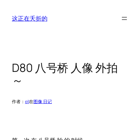
跳
至
这正在夭折的
内
容
D80 八号桥 人像 外拍
～
作者：
ell
在
图像 日记