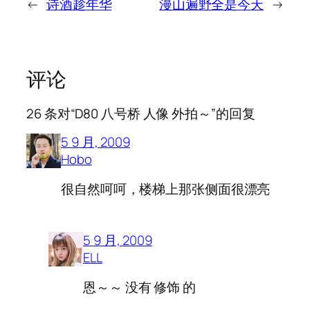
←
诗酒趁年华
漫山遍野全是今天
→
评论
26 条对“D80 八号桥 人像 外拍～”的回复
5 9 月, 2009
Hobo
很自然呵呵，楼梯上那张侧面很漂亮
5 9 月, 2009
ELL
恩～～ 没有 修饰 的