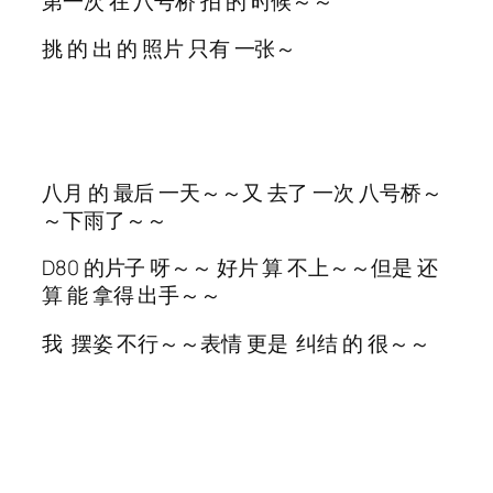
第一次 在 八号桥 拍 的 时候～～
挑 的 出 的 照片 只有 一张～
八月 的 最后 一天～～又 去了 一次 八号桥～
～下雨了～～
D80 的片子 呀～～ 好片 算 不上～～但是 还
算 能 拿得 出手～～
我 摆姿 不行～～表情 更是 纠结 的 很～～