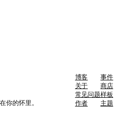
博客
事件
关于
商店
常见问题
样板
，我愿意死在你的怀里。
作者
主题