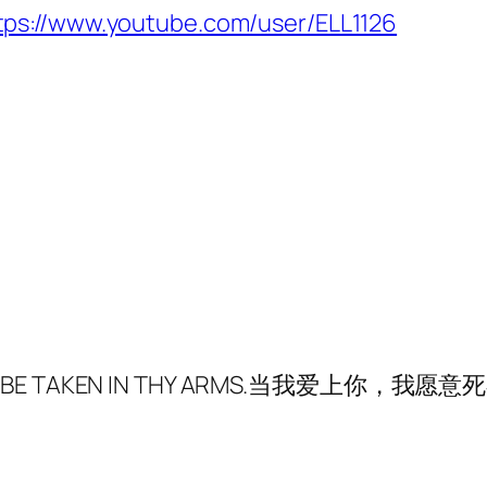
tps://www.youtube.com/user/ELL1126
 LET ME BE TAKEN IN THY ARMS.当我爱上你