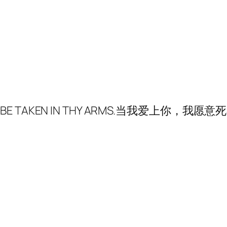
 LET ME BE TAKEN IN THY ARMS.当我爱上你