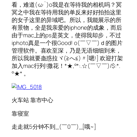
看，难道(·ω·`)o我是在等待我的相机吗？冥
冥之中我在等待用我的单反来好好拍拍这里
的女子这里的异域吧。所以，我能展示的所
有景物，全是我亲爱的iphone的成象，而后
由于mac上的ps是英文，使得我却步，不过
iphoto真是一个很Good! o(￣▽￣)ｄ的图片
管理软件。喜欢至深，乃是无语细细到来，
所以我就要蛊惑拉ヾ(≧へ≦)〃[嗯!] 欢迎打架
加入mac行列!撒花！*★,°*:.☆(￣▽￣)/$:*.
°★* 。
火车站 靠市中心
靠寝室
走走就5分钟不到_(￣0￣)_[哦~]