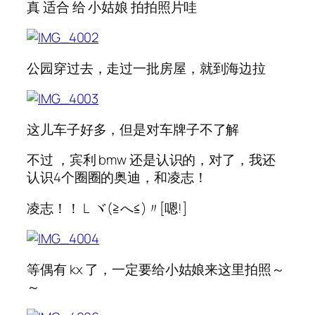
真 适合 给 小姑娘 拍拍照片哇
公园穿过去，走过一批房屋，就到海边拉
这儿车子好多，但是对车牌子不了解
不过 ，宾利 bmw 还是认识的，对了，我还
认识4个圈圈的奥迪，和凌志！
凌志！！ L ヾ(≧へ≦)〃[嗯!]
等偶有 kx 了，一定要给小姑娘来这里拍照～
～