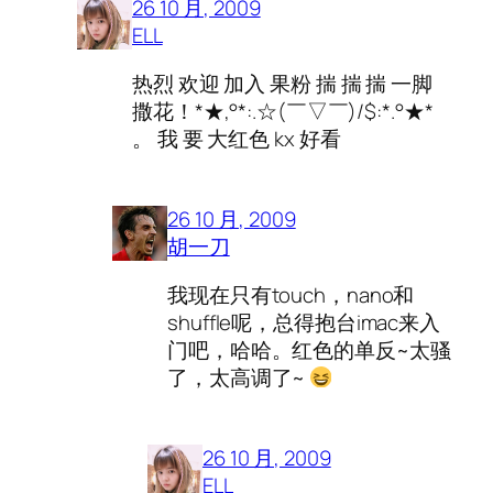
26 10 月, 2009
ELL
热烈 欢迎 加入 果粉 揣 揣 揣 一脚
撒花！*★,°*:.☆(￣▽￣)/$:*.°★*
。 我 要 大红色 kx 好看
26 10 月, 2009
胡一刀
我现在只有touch，nano和
shuffle呢，总得抱台imac来入
门吧，哈哈。红色的单反~太骚
了，太高调了~
26 10 月, 2009
ELL