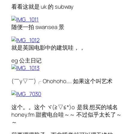
看看这就是 uk 的 subway
随便一拍 swansea 景
就是英国电影中的建筑哇，，
eg 公主日记
(￣y▽￣)╭ Ohohoho….. 如果这个叫艺术
这个。。这个 ヾ(≧▽≦*)o 是我 想买的域名
honey.fm 甜蜜电台哇～～ 不过似乎太长了～
～