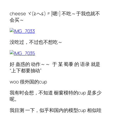
cheese ヾ(≧へ≦)〃[嗯!] 不吃～于我也就不
会买～
没吃过，不过也不想吃～
好 蛊惑的 动作～～ 于 某 蜀黍 的 语录 就是
“上下都要抽动”
woo 很外国的cup
我有时会想，不知道 橱窗模特的cup 是多少
呢。
我目测 一下，似乎和国内的模型cup 相似哇