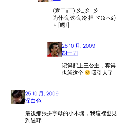
(寒￣ii￣)彡…彡…彡
为什么 这么 冷 捏 ヾ(≧へ≦)
〃[嗯!]
26 10 月, 2009
胡一刀
记得配上三公主，宾得
也就这个
吸引人了
25 10 月, 2009
深白色
最後那張拼字母的小木塊，我這裡也見
到過耶