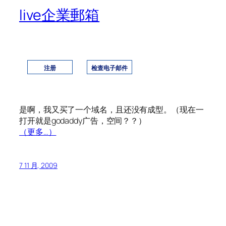
live企業郵箱
在 @plzkiss.me 中获取一个免费
msn帐户
注册
检查电子邮件
是啊，我又买了一个域名，且还没有成型。（现在一
打开就是godaddy广告，空间？？）
（更多…）
7 11 月, 2009