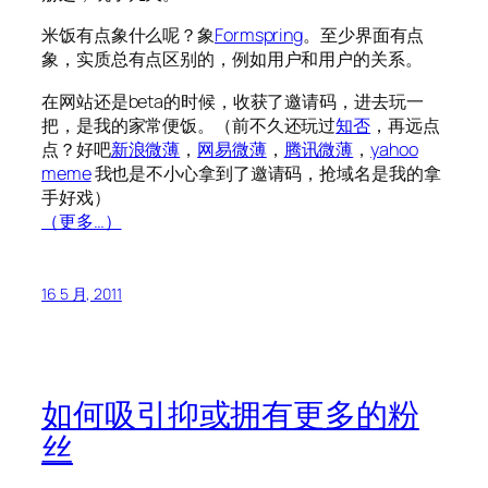
米饭有点象什么呢？象
Formspring
。至少界面有点
象，实质总有点区别的，例如用户和用户的关系。
在网站还是beta的时候，收获了邀请码，进去玩一
把，是我的家常便饭。（前不久还玩过
知否
，再远点
点？好吧
新浪微薄
，
网易微薄
，
腾讯微薄
，
yahoo
meme
我也是不小心拿到了邀请码，抢域名是我的拿
手好戏）
（更多…）
16 5 月, 2011
如何吸引抑或拥有更多的粉
丝