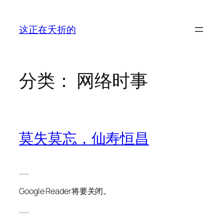
跳
至
这正在夭折的
内
容
分类：
网络时事
莫失莫忘，仙寿恒昌
……
Google Reader将要关闭。
……