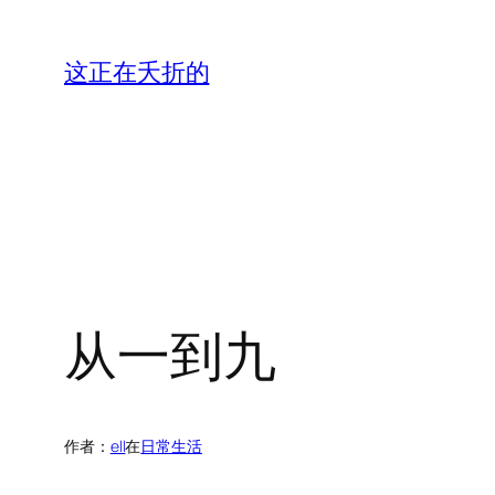
跳
至
这正在夭折的
内
容
从一到九
作者：
ell
在
日常生活