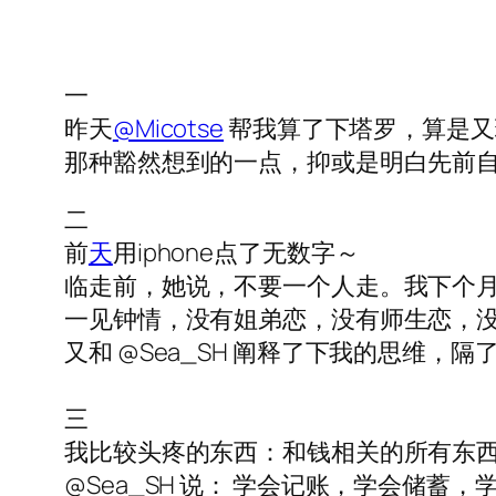
一
昨天
@Micotse
帮我算了下塔罗，算是又
那种豁然想到的一点，抑或是明白先前
二
前
天
用iphone点了无数字～
临走前，她说，不要一个人走。我下个月
一见钟情，没有姐弟恋，没有师生恋，
又和 @Sea_SH 阐释了下我的思维
三
我比较头疼的东西：和钱相关的所有东西，例如
@Sea_SH 说： 学会记账，学会储