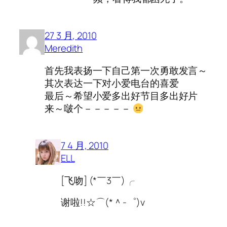
27 3 月, 2010
Meredith
首先我表扬一下自己第一次勇敢发言～
其次表达一下对小爱电台的喜爱
最后～希望小爱多出好节目多出好片
来～啵个－－－－－
7 4 月, 2010
ELL
[飞吻] (*￣3￣)╭
谢啦!!☆⌒(*＾-゜)v