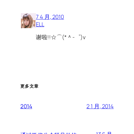
7 4 月, 2010
ELL
谢啦!!☆⌒(*＾-゜)v
更多文章
2 1 月, 2014
2014