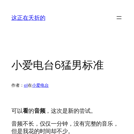
跳
至
这正在夭折的
内
容
小爱电台6猛男标准
作者：
ell
在
小爱电台
可以
看
的
音频
，这次是新的尝试。
音频不长，仅仅一分钟，没有完整的音乐，
但是我花的时间却不少。