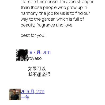
life is, in this sense, I’m even stronger
than those people who grow up in
harmony. the job for us is to find our
way to the garden which is full of
beauty, fragrance and love.
best for you!
18 7 月, 2011
royaso
如果可以
我不想坚强
26 6 月, 2011
一苇