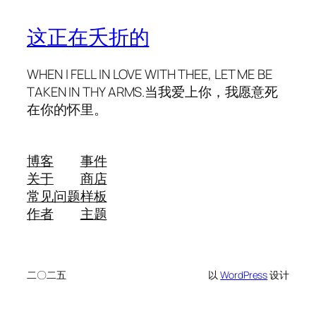
这正在夭折的
WHEN I FELL IN LOVE WITH THEE, LET ME BE
TAKEN IN THY ARMS.当我爱上你，我愿意死
在你的怀里。
博客
事件
关于
商店
常见问题
样板
作者
主题
二〇二五
以
WordPress
设计