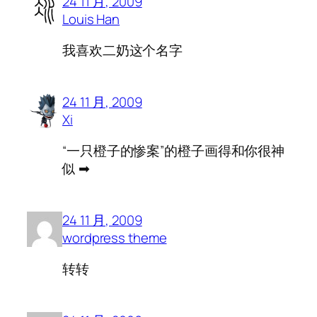
24 11 月, 2009
Louis Han
我喜欢二奶这个名字
24 11 月, 2009
Xi
“一只橙子的惨案”的橙子画得和你很神
似 ➡
24 11 月, 2009
wordpress theme
转转