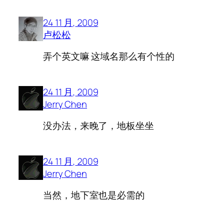
24 11 月, 2009
卢松松
弄个英文嘛 这域名那么有个性的
24 11 月, 2009
Jerry Chen
没办法，来晚了，地板坐坐
24 11 月, 2009
Jerry Chen
当然，地下室也是必需的