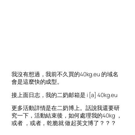
我沒有想過，我前不久買的40kg.eu 的域名
會是這麼快的成型。
接上面日志，我的二奶邮箱是 i [a] 40kg.eu
更多活動詳情是在二奶博上。話說我還要研
究一下，活動結束後，如何處理我的40kg ，
或者 ，或者，乾脆就 做起英文博了？？？