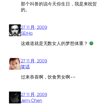
那个叫兽的说今天你生日，我是来祝贺
的。
27 11 月, 2009
SErHo
这难道就是无数女人的梦想体重？
27 11 月, 2009
笑话
过来恭喜啊，饮食男女啊~~
27 11 月, 2009
Jerry Chen