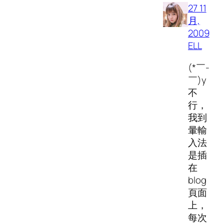
27 11
月,
2009
ELL
(*￣-
￣)y
不
行，
我到
暈輸
入法
是插
在
blog
頁面
上，
每次