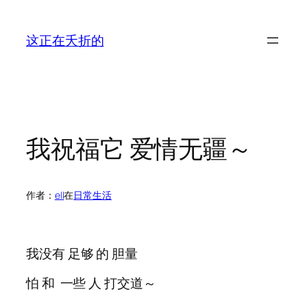
跳
至
这正在夭折的
内
容
我祝福它 爱情无疆～
作者：
ell
在
日常生活
我没有 足够 的 胆量
怕 和 一些 人 打交道～