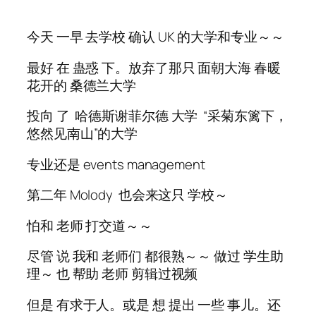
今天 一早 去学校 确认 UK 的大学和专业～～
最好 在 蛊惑 下。放弃了那只 面朝大海 春暖
花开的 桑德兰大学
投向 了 哈德斯谢菲尔德 大学 “采菊东篱下，
悠然见南山”的大学
专业还是 events management
第二年 Molody 也会来这只 学校～
怕和 老师 打交道～～
尽管 说 我和 老师们 都很熟～～ 做过 学生助
理～ 也 帮助 老师 剪辑过视频
但是 有求于人。或是 想 提出 一些 事儿。还