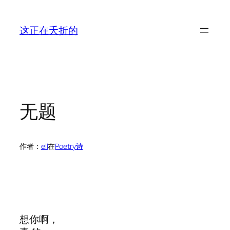
跳
至
这正在夭折的
内
容
无题
作者：
ell
在
Poetry诗
想你啊，