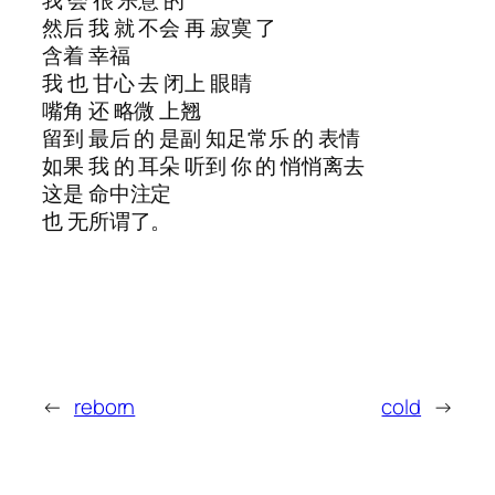
然后 我 就 不会 再 寂寞 了
含着 幸福
我 也 甘心 去 闭上 眼睛
嘴角 还 略微 上翘
留到 最后 的 是副 知足常乐 的 表情
如果 我 的 耳朵 听到 你 的 悄悄离去
这是 命中注定
也 无所谓了。
←
reborn
cold
→