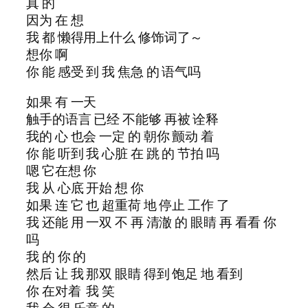
真 的
因为 在 想
我 都 懒得用上什么 修饰词了～
想你 啊
你 能 感受 到 我 焦急 的 语气吗
如果 有 一天
触手的语言 已经 不能够 再被 诠释
我的 心 也会 一定 的 朝你 颤动 着
你 能 听到 我 心脏 在 跳 的 节拍 吗
嗯 它在想 你
我 从 心底 开始 想 你
如果 连 它 也 超重荷 地 停止 工作 了
我 还能 用 一双 不 再 清澈 的 眼睛 再 看看 你
吗
我 的 你 的
然后 让 我 那双 眼睛 得到 饱足 地 看到
你 在对着 我 笑
我 会 很 乐意 的