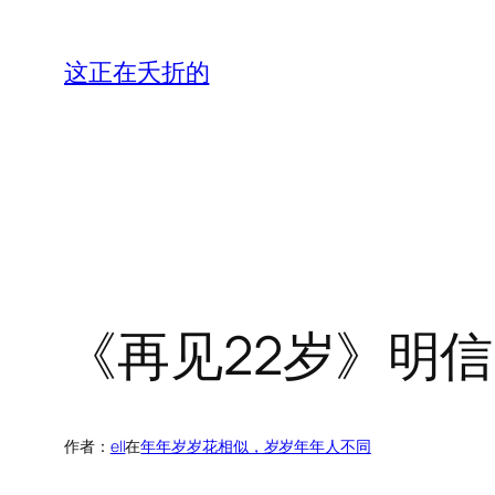
跳
至
这正在夭折的
内
容
《再见22岁》明信
作者：
ell
在
年年岁岁花相似，岁岁年年人不同