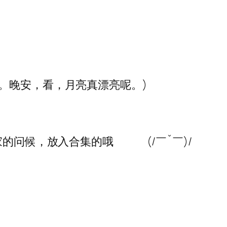
。晚安，看，月亮真漂亮呢。)
的问候，放入合集的哦 (/￣ˇ￣)/