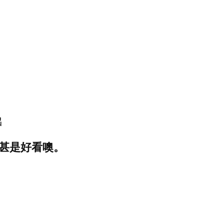
出
甚是好看噢。