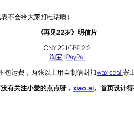
代表不会给大家打电话噢）
《再见22岁》明信片
CNY 22 | GBP 2.2
淘宝
|
PayPal
不包运费，两张以上用自制信封加
wax seal
寄
有没有关注小爱的点点呀，
xiao.ai
。首页设计得