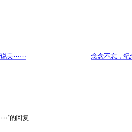
说说美⋯⋯
念念不忘，纪
⋯⋯”的回复