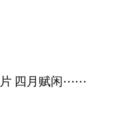
片 四月赋闲⋯⋯