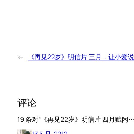
←
《再见22岁》明信片 三月，让小爱
评论
19 条对“《再见22岁》明信片 四月赋闲