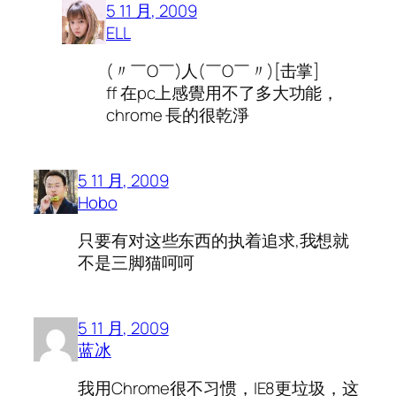
5 11 月, 2009
ELL
(〃￣O￣)人(￣O￣〃)[击掌]
ff 在pc上感覺用不了多大功能，
chrome 長的很乾淨
5 11 月, 2009
Hobo
只要有对这些东西的执着追求,我想就
不是三脚猫呵呵
5 11 月, 2009
蓝冰
我用Chrome很不习惯，IE8更垃圾，这