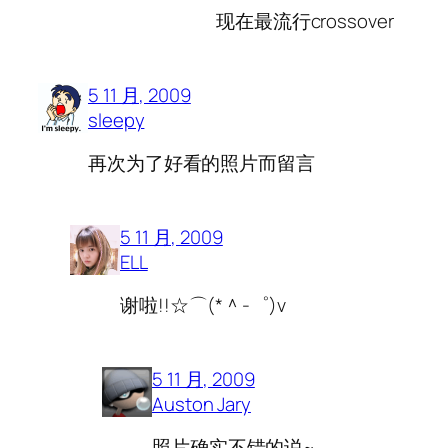
现在最流行crossover
5 11 月, 2009
sleepy
再次为了好看的照片而留言
5 11 月, 2009
ELL
谢啦!!☆⌒(*＾-゜)v
5 11 月, 2009
Auston Jary
照片确实不错的说~