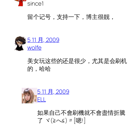
since1
留个记号，支持一下，博主很靓，
5 11 月, 2009
wolfe
美女玩这些的还是很少，尤其是会刷机
的，哈哈
5 11 月, 2009
ELL
如果自己不會刷機就不會盡情折騰
了 ヾ(≧へ≦)〃[嗯!]