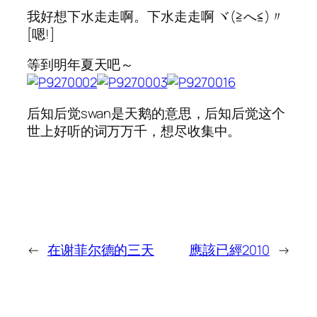
我好想下水走走啊。下水走走啊 ヾ(≧へ≦)〃
[嗯!]
等到明年夏天吧～
后知后觉swan是天鹅的意思，后知后觉这个
世上好听的词万万千，想尽收集中。
←
在谢菲尔德的三天
應該已經2010
→